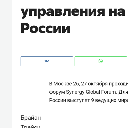
управления на
рынки, почему надо знать аксакал
чем интересен Оман?
России
В Москве 26, 27 октября прохо
форум Synergy Global Forum
. Дл
России выступят 9 ведущих мир
Рекомендуем
Рекоме
Как ГК «МИР ГРУПП» и ВТБ
150 ка
Брайан
создают оазис жилого
ID вме
комфорта под Казанью
безоп
Трейси