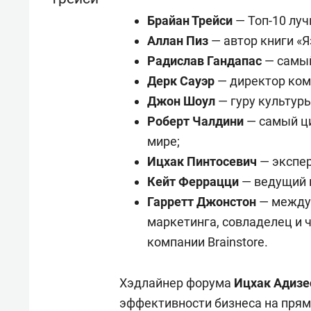
Брайан Трейси
— Топ-10 луч
Аллан Пиз
— автор книги «
Радислав Гандапас
— самый
Дерк Сауэр
— директор ком
Джон Шоул
— гуру культур
Роберт Чалдини
— самый ц
мире;
Ицхак Пинтосевич
— экспер
Кейт Феррацци
— ведущий н
Гарретт Джонстон
— междун
маркетинга, совладелец и 
компании Brainstore.
Хэдлайнер форума
Ицхак Адизе
эффективности бизнеса на прям