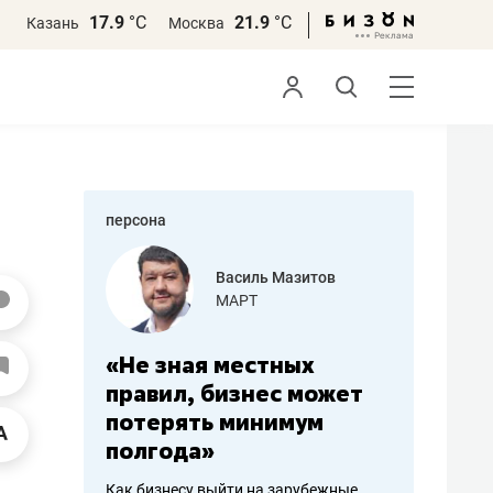
17.9
°С
21.9
°С
Казань
Москва
персона
еменова
Василь Мазитов
»
МАРТ
а: работа
«Не зная местных
«Мне лу
ечься
правил, бизнес может
не зара
вствовать
потерять минимум
чем пот
полгода»
репутац
пошиву
Как бизнесу выйти на зарубежные
Владелец от