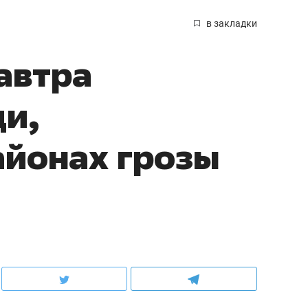
в закладки
автра
и,
айонах грозы