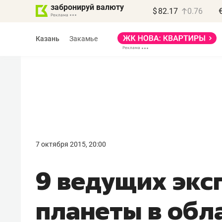
забронируй валюту
$
82.17
0.76
Казань
Закамье
Василь Мазитов
МАРТ
7 октября 2015, 20:00
«Не зная местных
9 ведущих экс
правил, бизнес может
потерять минимум
планеты в обл
полгода»
Как бизнесу выйти на зарубежные