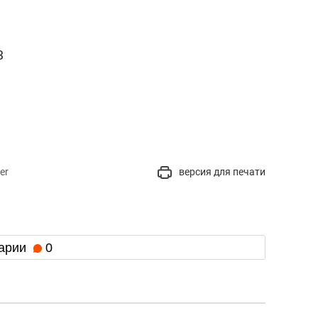
33
er
версия для печати
арии
0