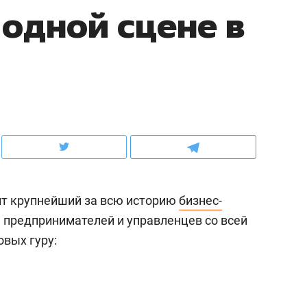
 одной сцене в
ов и
о трехкратном росте цен, дотошных
школьной формы о конт
клиентах и чудных запросах мастеров
налогах и развитии без 
дит крупнейший за всю историю
бизнес-
я предпринимателей и управленцев со всей
овых гуру:
ндуем
Рекомендуем
мер до квартиры и Face
Опыт выживания в дик
сто ключа: какой будет
природе, работа
асность в ЖК «Нова»
с ментальным и физич