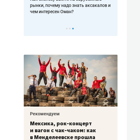
рафакте,
рынки, почему надо знать аксакалов и
о трехкратно
кредитов
чем интересен Оман?
клиентах и ч
Рекомендуем
Рекоме
ой
Мексика, рок-концерт
«Прор
и вагон с чак-чаком: как
30 ме
еским
в Менделеевске прошла
лечит