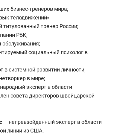
состоянием как основа
ших бизнес-тренеров мира;
антихрупких команд
Язык телодвижений»;
 титулованный тренер России;
пании РБК;
ы обслуживания;
итируемый социальный психолог в
т в системной развитии личности;
етворкер в мире;
ародный эксперт в области
член совета директоров швейцарской
с
— непревзойденный эксперт в области
ой линии из США.