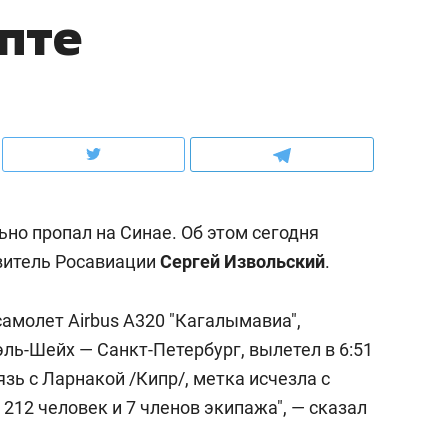
ипте
школьной формы о контрафакте,
рынки, почему надо зна
налогах и развитии без кредитов
чем интересен Оман?
но пропал на Синае. Об этом сегодня
витель Росавиации
Сергей Извольский
.
амолет Airbus A320 "Кагалымавиа",
ль-Шейх — Санкт-Петербург, вылетел в 6:51
ндуем
Рекомендуем
вязь с Ларнакой /Кипр/, метка исчезла с
выживания в дикой
Мексика, рок-концерт
 212 человек и 7 членов экипажа", — сказал
де, работа
и вагон с чак-чаком: ка
тальным и физическим
в Менделеевске прошл