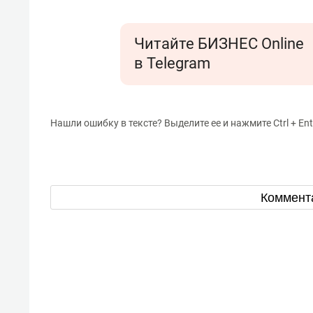
отвечают личным
состо
имуществом!»
антих
Читайте БИЗНЕС Online
в Telegram
Нашли ошибку в тексте? Выделите ее и нажмите Ctrl + Ent
Коммент