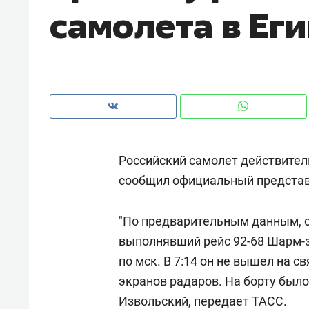
самолета в Ег
с ЖК «Иволга» в Зеленодольске
Российский самолет действитель
сообщил официальный предста
"По предварительным данным, с
выполнявший рейс 92-68 Шарм-э
Рекомендуем
Рекоме
по мск. В 7:14 он не вышел на с
«В банкротствах сегодня
Опыт 
экранов радаров. На борту было
ищут не активы, а людей,
приро
Извольский, передает ТАСС.
которые ими управляли. Они
с мен