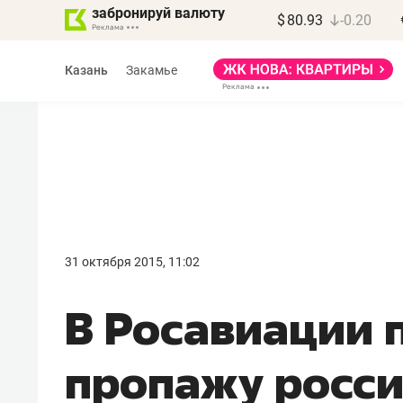
забронируй валюту
$
80.93
-0.20
Казань
Закамье
Марат Арсланов
«КирпичХолдинг»
31 октября 2015, 11:02
«Главная задача
В Росавиации 
девелопера – найти
правильный продукт»
пропажу росси
Девелопер из топ-10* застройщико
Башкортостана входит в Татарстан