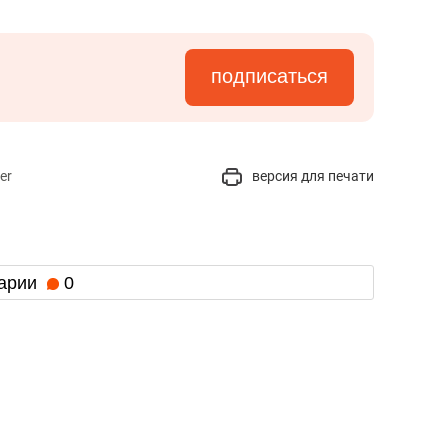
янием как основа
«Гонка Героев»
рупких команд
подписаться
er
версия для печати
арии
0