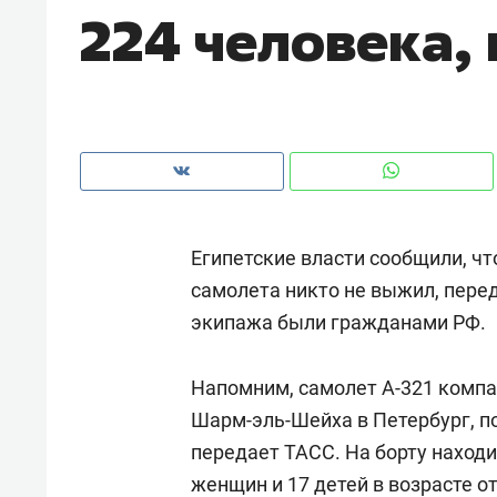
224 человека,
рынки, почему надо знать аксакал
чем интересен Оман?
Египетские власти сообщили, чт
самолета никто не выжил, перед
экипажа были гражданами РФ.
Напомним, самолет А-321 компа
Рекомендуем
Рекоме
Шарм-эль-Шейха в Петербург, по
Как ГК «МИР ГРУПП» и ВТБ
150 ка
передает ТАСС. На борту находи
создают оазис жилого
ID вме
женщин и 17 детей в возрасте от
комфорта под Казанью
безоп