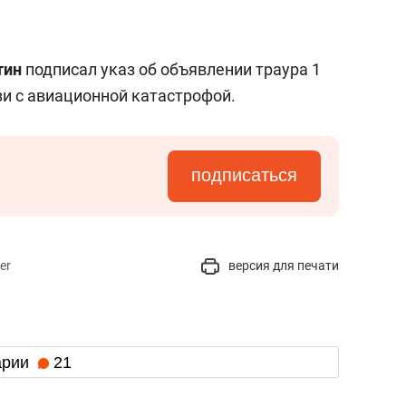
состоянием как основа
антихрупких команд
тин
подписал указ об объявлении траура 1
язи с авиационной катастрофой.
подписаться
er
версия для печати
арии
21