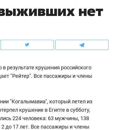
 выживших нет
ов и
о трехкратном росте цен, дотошных
школьной формы о конт
клиентах и чудных запросах мастеров
налогах и развитии без 
о в результате крушения российского
ает "Рейтер". Все пассажиры и члены
нии "Когалымавиа", который летел из
ндуем
Рекомендуем
терпел крушение в Египте в субботу,
мер до квартиры и Face
Опыт выживания в дик
лись 224 человека: 63 мужчины, 138
сто ключа: какой будет
природе, работа
 2 до 17 лет. Все пассажиры и члены
асность в ЖК «Нова»
с ментальным и физич