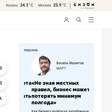
24.3
°С
25.9
°С
Казань
Москва
персона
еменова
Василь Мазитов
»
МАРТ
а: работа
«Не зная местных
«Мне лу
ечься
правил, бизнес может
не зара
вствовать
потерять минимум
чем пот
полгода»
репутац
пошиву
Как бизнесу выйти на зарубежные
Владелец от