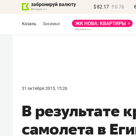
забронируй валюту
$
82.17
0.76
Казань
Закамье
Василь Мазитов
МАРТ
31 октября 2015, 15:26
«Не зная местных
В результате 
правил, бизнес может
потерять минимум
самолета в Ег
полгода»
Как бизнесу выйти на зарубежные