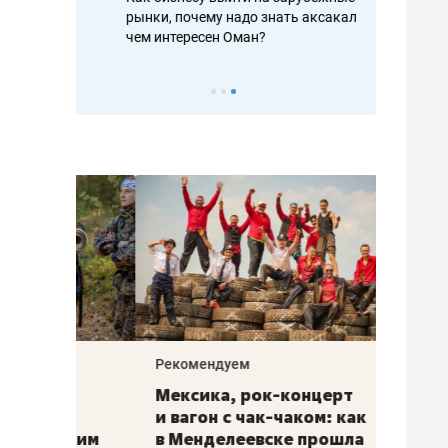
рафакте,
рынки, почему надо знать аксакалов и
о трехкратно
кредитов
чем интересен Оман?
клиентах и ч
Рекомендуем
Рекоме
ой
Мексика, рок-концерт
«Прор
и вагон с чак-чаком: как
30 ме
еским
в Менделеевске прошла
лечит