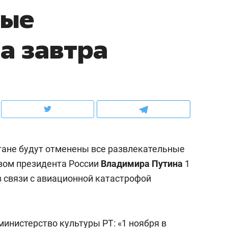
ные
ов и
о трехкратном росте цен, дотошных
школьной формы о конт
клиентах и чудных запросах мастеров
налогах и развитии без 
а завтра
стане будут отменены все развлекательные
зом президента России
Владимира Путина
1
в связи с авиационной катастрофой
ндуем
Рекомендуем
мер до квартиры и Face
Опыт выживания в дик
сто ключа: какой будет
природе, работа
инистерство культуры РТ: «1 ноября в
асность в ЖК «Нова»
с ментальным и физич