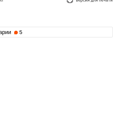
er
версия для печати
арии
5