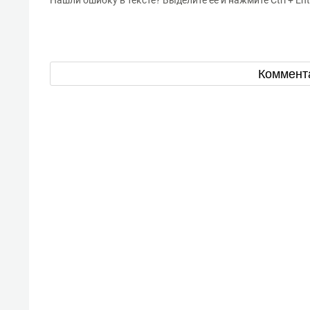
Нашли ошибку в тексте? Выделите ее и нажмите Ctrl + Ent
Коммент