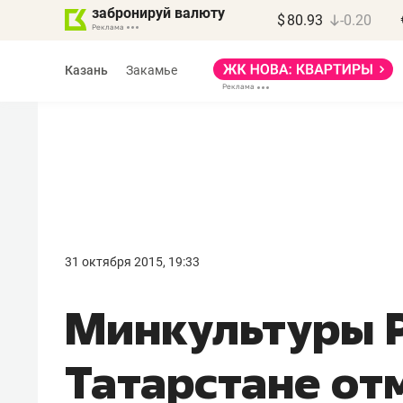
забронируй валюту
$
80.93
-0.20
Казань
Закамье
Василь Мазитов
МАРТ
31 октября 2015, 19:33
«Не зная местных
Минкультуры Р
правил, бизнес может
потерять минимум
Татарстане от
полгода»
Как бизнесу выйти на зарубежные