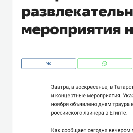
развлекатель
рынки, почему надо знать аксакал
чем интересен Оман?
мероприятия н
Завтра, в воскресенье, в Татар
и концертные мероприятия. Ука
ноября объявлено днем траура 
Рекомендуем
Рекоме
российского лайнера в Египте.
Как ГК «МИР ГРУПП» и ВТБ
150 ка
создают оазис жилого
ID вме
комфорта под Казанью
Как сообщает сегодня вечером м
безоп