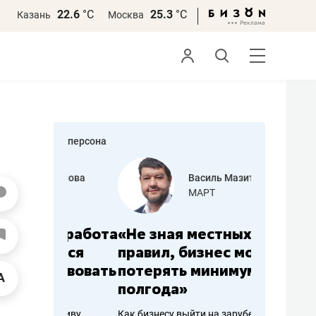
22.6
°С
25.3
°С
Казань
Москва
персона
еменова
Василь Мазитов
»
МАРТ
а: работа
«Не зная местных
«Мне лу
ечься
правил, бизнес может
не зара
вствовать
потерять минимум
чем пот
полгода»
репутац
пошиву
Как бизнесу выйти на зарубежные
Владелец от