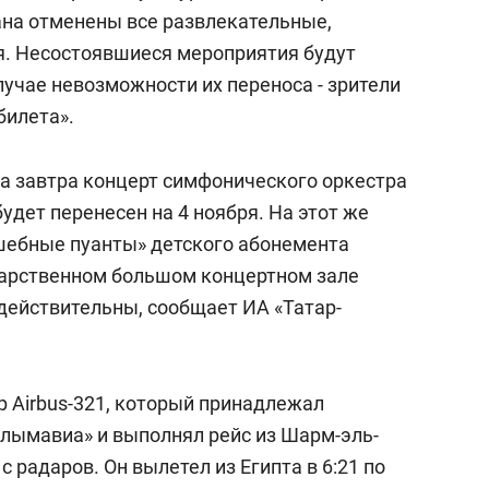
состоянием как основа
на отменены все развлекательные,
антихрупких команд
я. Несостоявшиеся мероприятия будут
лучае невозможности их переноса - зрители
билета».
на завтра концерт симфонического оркестра
удет перенесен на 4 ноября. На этот же
шебные пуанты» детского абонемента
дарственном большом концертном зале
действительны, сообщает ИА «Татар-
р Airbus-321, который принадлежал
лымавиа» и выполнял рейс из Шарм-эль-
с радаров. Он вылетел из Египта в 6:21 по