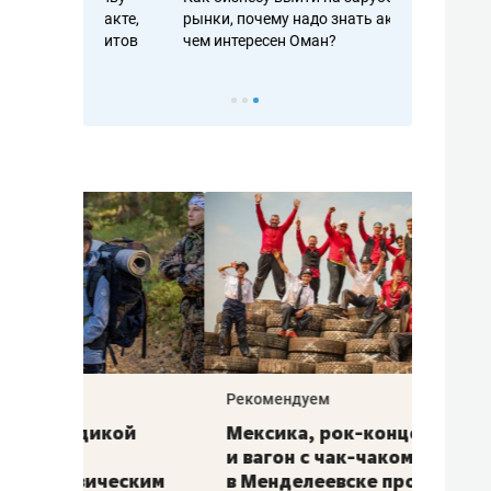
рафакте,
рынки, почему надо знать аксакалов и
о трехкратно
кредитов
чем интересен Оман?
клиентах и ч
Рекомендуем
Рекоме
ой
Мексика, рок-концерт
«Прор
и вагон с чак-чаком: как
30 ме
еским
в Менделеевске прошла
лечит