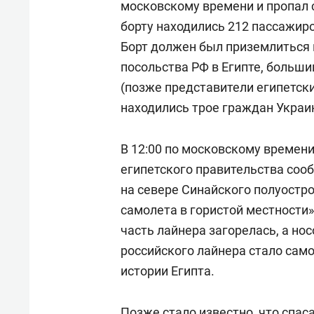
московскому времени и пропал 
борту находились 212 пассажиров
Борт должен был приземлиться в
посольства РФ в Египте, больш
(позже представители египетски
находились трое граждан Украи
В 12:00 по московскому времен
египетского правительства сооб
на севере Синайского полуостр
самолета в гористой местности
часть лайнера загорелась, а но
российского лайнера стало сам
истории Египта.
Позже стало известно, что спас