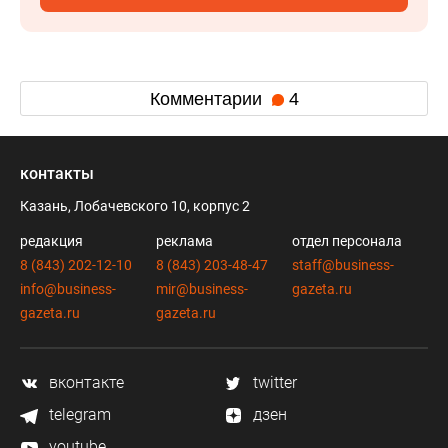
Комментарии
4
контакты
Казань, Лобачевского 10, корпус 2
редакция
реклама
отдел персонала
8 (843) 202-12-10
8 (843) 203-48-47
staff@business-
info@business-
mir@business-
gazeta.ru
gazeta.ru
gazeta.ru
вконтакте
twitter
telegram
дзен
youtube