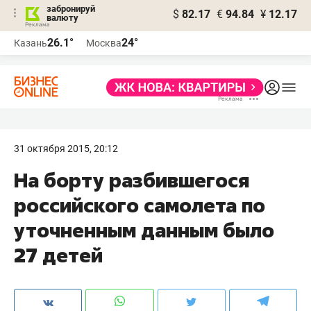
забронируй
$
82.17
€
94.84
¥
12.17
валюту
26.1°
24°
Казань
Москва
31 октября 2015, 20:12
На борту разбившегося
российского самолета по
уточненным данным было
27 детей