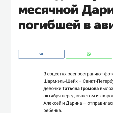
месячной Дар
рынки, почему надо знать аксакал
чем интересен Оман?
погибшей в ав
В соцсетях распространяют фо
Шарм-эль-Шейх – Санкт-Петербу
девочки
Татьяна Громова
вылож
Рекомендуем
Рекоме
октября перед вылетом из аэро
Как ГК «МИР ГРУПП» и ВТБ
150 ка
Алексей и Дарина — отправилас
создают оазис жилого
ID вме
ребенка.
комфорта под Казанью
безоп