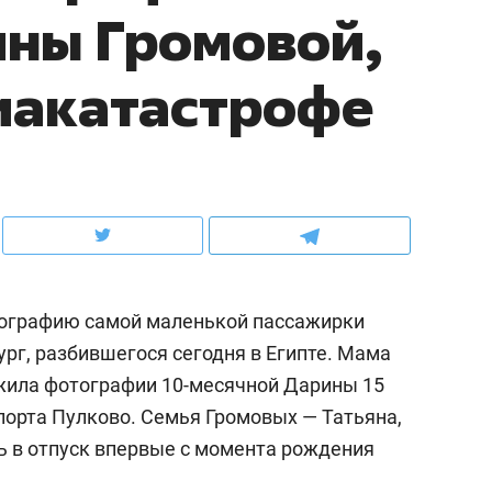
ины Громовой,
ов и
о трехкратном росте цен, дотошных
школьной формы о конт
клиентах и чудных запросах мастеров
налогах и развитии без 
иакатастрофе
тографию самой маленькой пассажирки
рг, разбившегося сегодня в Египте. Мама
ила фотографии 10-месячной Дарины 15
ндуем
Рекомендуем
порта Пулково. Семья Громовых — Татьяна,
мер до квартиры и Face
Опыт выживания в дик
ь в отпуск впервые с момента рождения
сто ключа: какой будет
природе, работа
асность в ЖК «Нова»
с ментальным и физич