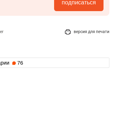
подписаться
er
версия для печати
арии
76