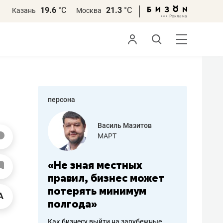
19.6
°С
21.3
°С
Казань
Москва
персона
еменова
Василь Мазитов
»
МАРТ
а: работа
«Не зная местных
«Мне лу
ечься
правил, бизнес может
не зара
вствовать
потерять минимум
чем пот
полгода»
репутац
пошиву
Как бизнесу выйти на зарубежные
Владелец от