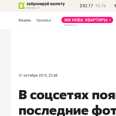
забронируй валюту
$
82.17
0.76
Казань
Закамье
Василь Мазитов
МАРТ
31 октября 2015, 22:48
«Не зная местных
В соцсетях по
правил, бизнес может
потерять минимум
последние фот
полгода»
Как бизнесу выйти на зарубежные