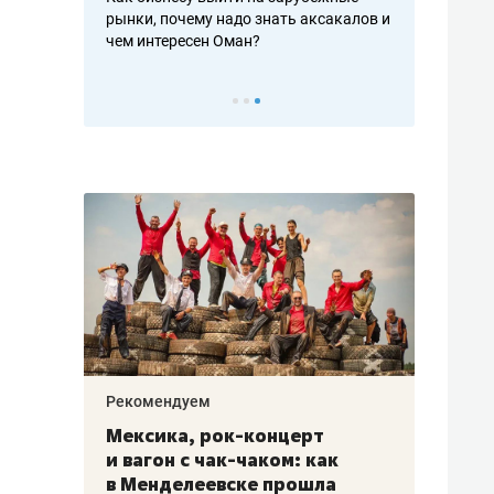
рафакте,
рынки, почему надо знать аксакалов и
о трехкратно
кредитов
чем интересен Оман?
клиентах и ч
Рекомендуем
Рекоме
ой
Мексика, рок-концерт
«Прор
и вагон с чак-чаком: как
30 ме
еским
в Менделеевске прошла
лечит