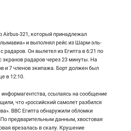
состоянием как основа
антихрупких команд
р Airbus-321, который принадлежал
лымавиа» и выполнял рейс из Шарм-эль-
с радаров. Он вылетел из Египта в 6:21 по
с экранов радаров через 23 минуты. На
в и 7 членов экипажа. Борт должен был
е в 12:10.
и информагентства, ссылаясь на сообщение
щили, что «российский самолет разбился
ова». ВВС Египта обнаружили обломки
. По предварительным данным, хвостовая
совая врезалась в скалу. Крушение