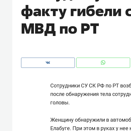
факту гибели 
рынки, почему надо знать аксакал
чем интересен Оман?
МВД по РТ
Сотрудники СУ СК РФ по РТ возб
после обнаружения тела сотруд
головы.
Рекомендуем
Рекоме
Как ГК «МИР ГРУПП» и ВТБ
150 ка
Женщину обнаружили в автомоби
создают оазис жилого
ID вме
комфорта под Казанью
Елабуге. При этом в руках у не
безоп