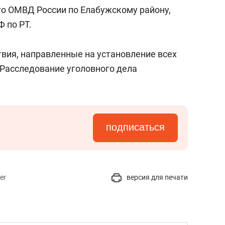
состоянием как основа
о ОМВД России по Елабужскому району,
антихрупких команд
 по РТ.
вия, направленные на установление всех
Расследование уголовного дела
подписаться
er
версия для печати