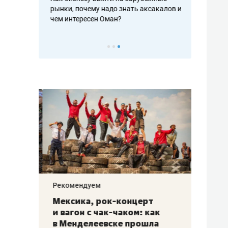
рафакте,
рынки, почему надо знать аксакалов и
о трехкратно
кредитов
чем интересен Оман?
клиентах и ч
Рекомендуем
Рекоме
ой
Мексика, рок-концерт
«Прор
и вагон с чак-чаком: как
30 ме
еским
в Менделеевске прошла
лечит