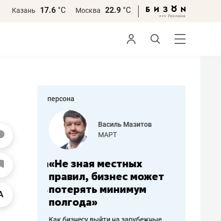
17.6
°С
22.9
°С
Казань
Москва
персона
еменова
Василь Мазитов
»
МАРТ
а: работа
«Не зная местных
«Мне лу
ечься
правил, бизнес может
не зара
вствовать
потерять минимум
чем пот
полгода»
репутац
пошиву
Как бизнесу выйти на зарубежные
Владелец от