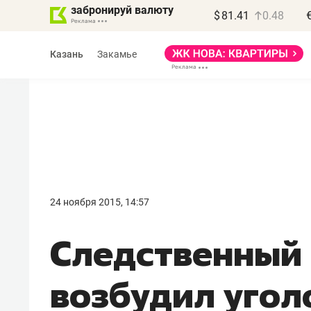
забронируй валюту
$
81.41
0.48
Казань
Закамье
Василь Мазитов
МАРТ
24 ноября 2015, 14:57
«Не зная местных
Следственный
правил, бизнес может
потерять минимум
возбудил угол
полгода»
Как бизнесу выйти на зарубежные