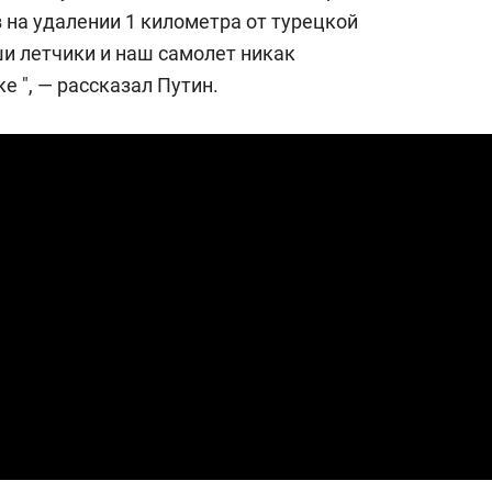
состоянием как основа
в на удалении 1 километра от турецкой
антихрупких команд
ши летчики и наш самолет никак
е ", — рассказал Путин.