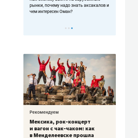
рафакте,
рынки, почему надо знать аксакалов и
о трехкратно
кредитов
чем интересен Оман?
клиентах и ч
Рекомендуем
Рекоме
ой
Мексика, рок-концерт
«Прор
и вагон с чак-чаком: как
30 ме
еским
в Менделеевске прошла
лечит