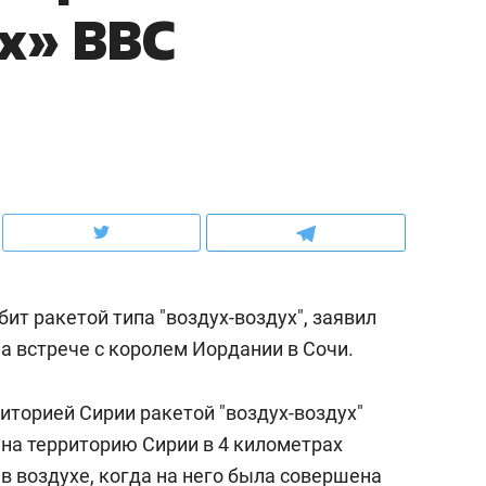
х» ВВС
ов и
о трехкратном росте цен, дотошных
школьной формы о конт
клиентах и чудных запросах мастеров
налогах и развитии без 
ит ракетой типа "воздух-воздух", заявил
а встрече с королем Иордании в Сочи.
ндуем
Рекомендуем
иторией Сирии ракетой "воздух-воздух"
мер до квартиры и Face
Опыт выживания в дик
л на территорию Сирии в 4 километрах
сто ключа: какой будет
природе, работа
 в воздухе, когда на него была совершена
асность в ЖК «Нова»
с ментальным и физич