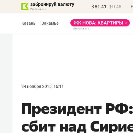
забронируй валюту
$
81.41
0.48
Казань
Закамье
Василь Мазитов
МАРТ
24 ноября 2015, 16:11
«Не зная местных
Президент РФ:
правил, бизнес может
потерять минимум
сбит над Сири
полгода»
Как бизнесу выйти на зарубежные