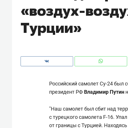
«воздух-возду
рынки, почему надо знать аксакал
чем интересен Оман?
Турции»
Российский самолет Су-24 был сб
президент РФ
Владимир Путин
н
Рекомендуем
Рекоме
"Наш самолет был сбит над терр
Как ГК «МИР ГРУПП» и ВТБ
150 ка
с турецкого самолета F-16. Упа
создают оазис жилого
ID вме
комфорта под Казанью
от границы с Турцией. Находясь
безоп