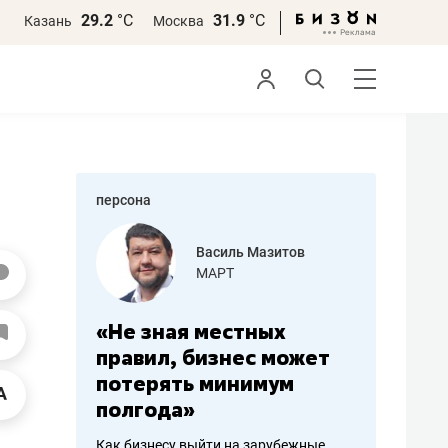
29.2
°С
31.9
°С
Казань
Москва
персона
еменова
Василь Мазитов
»
МАРТ
а: работа
«Не зная местных
«Мне лу
ечься
правил, бизнес может
не зара
вствовать
потерять минимум
чем пот
полгода»
репутац
пошиву
Как бизнесу выйти на зарубежные
Владелец от