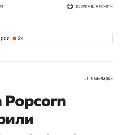
er
версия для печати
арии
24
в закладки
 Popcorn
рили