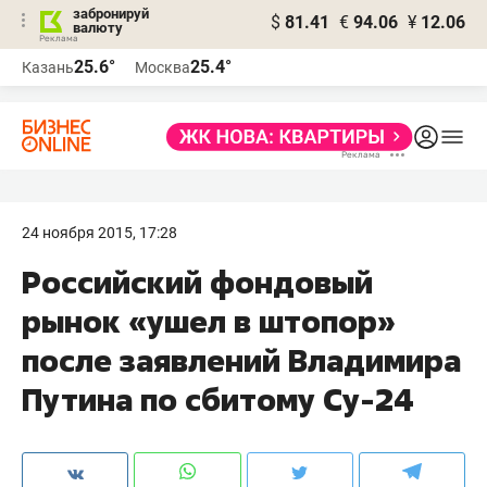
забронируй
$
81.41
€
94.06
¥
12.06
валюту
25.6°
25.4°
Казань
Москва
24 ноября 2015, 17:28
Российский фондовый
рынок «ушел в штопор»
после заявлений Владимира
Путина по сбитому Су-24