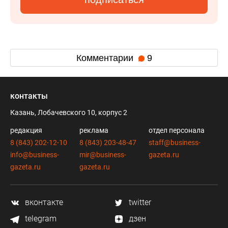
Комментарии
9
контакты
Казань, Лобачевского 10, корпус 2
редакция
реклама
отдел персонала
8 (843) 202-12-10
8 (843) 203-48-47
staff@business-
info@business-
mir@business-
gazeta.ru
gazeta.ru
gazeta.ru
вконтакте
twitter
telegram
дзен