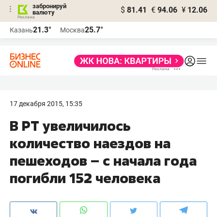
забронируй
$
81.41
€
94.06
¥
12.06
валюту
21.3°
25.7°
Казань
Москва
17 декабря 2015, 15:35
В РТ увеличилось
количество наездов на
пешеходов – с начала года
погибли 152 человека