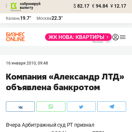
забронируй
$
82.17
€
94.84
¥
12.17
валюту
19.7°
22.3°
Казань
Москва
16 января 2010, 09:48
Компания «Александр ЛТД»
объявлена банкротом
Вчера Арбитражный суд РТ признал