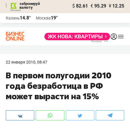
забронируй
$
82.61
€
95.29
¥
12.25
валюту
14.8°
19°
Казань
Москва
22 января 2010, 08:47
В первом полугодии 2010
года безработица в РФ
может вырасти на 15%