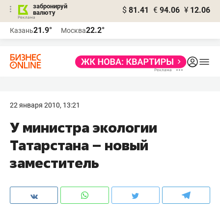
забронируй
$
81.41
€
94.06
¥
12.06
валюту
21.9°
22.2°
Казань
Москва
22 января 2010, 13:21
У министра экологии
Татарстана – новый
заместитель