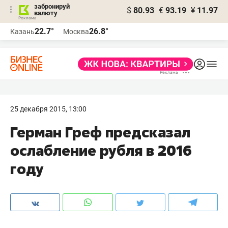
забронируй
$
80.93
€
93.19
¥
11.97
валюту
22.7°
26.8°
Казань
Москва
25 декабря 2015, 13:00
Герман Греф предсказал
ослабление рубля в 2016
году