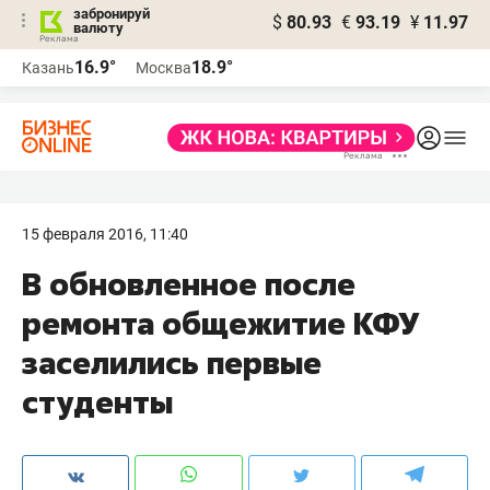
забронируй
$
80.93
€
93.19
¥
11.97
валюту
16.9°
18.9°
Казань
Москва
15 февраля 2016, 11:40
В обновленное после
ремонта общежитие КФУ
заселились первые
студенты