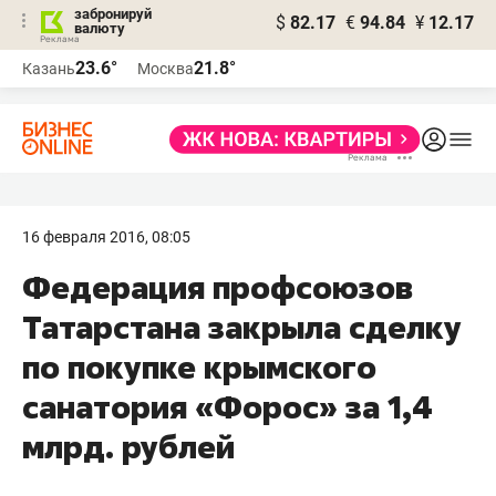
забронируй
$
82.17
€
94.84
¥
12.17
валюту
23.6°
21.8°
Казань
Москва
16 февраля 2016, 08:05
Федерация профсоюзов
Татарстана закрыла сделку
по покупке крымского
санатория «Форос» за 1,4
млрд. рублей