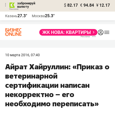
забронируй
$
82.17
€
94.84
¥
12.17
валюту
27.3°
25.3°
Казань
Москва
10 марта 2016, 07:40
Айрат Хайруллин: «Приказ о
ветеринарной
сертификации написан
некорректно – его
необходимо переписать»