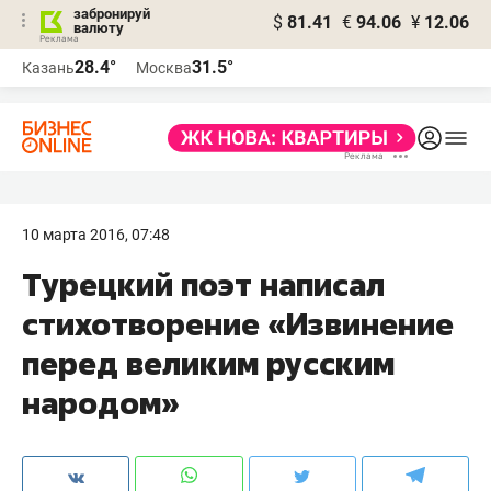
забронируй
$
81.41
€
94.06
¥
12.06
валюту
28.4°
31.5°
Казань
Москва
10 марта 2016, 07:48
Турецкий поэт написал
стихотворение «Извинение
перед великим русским
народом»