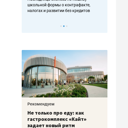
н, дотошных
школьной формы о контрафакте,
рынки, почем
осах мастеров
налогах и развитии без кредитов
чем интересе
Рекомендуем
Рекоме
аждые
Не только про еду: как
Элитн
канал»
гастрокомплекс «Кайт»
и бре
рии
задает новый ритм
гаран