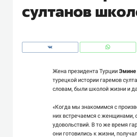
султанов школ
Жена президента Турции
Эмине
турецкой истории гаремов султа
словам, были школой жизни и д
«Когда мы знакомимся с произв
Рекомендуем
Рекоме
них встречаемся с женщинами,
и Face
Опыт выживания в дикой
Мекси
удовольствий. В то же время г
 будет
природе, работа
и ваго
они готовились к жизни, получа
ва»
с ментальным и физическим
в Мен