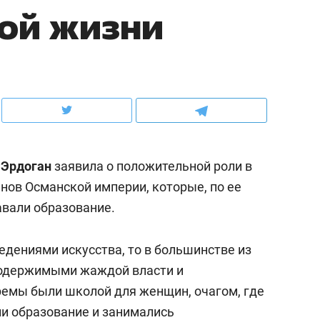
ой жизни
рынки, почему надо знать аксакалов и
о трехкратном росте це
чем интересен Оман?
клиентах и чудных запр
 Эрдоган
заявила о положительной роли в
нов Османской империи, которые, по ее
авали образование.
едениями искусства, то в большинстве из
ндуем
Рекомендуем
 одержимыми жаждой власти и
ка, рок-концерт
«Прорывы случались к
аремы были школой для женщин, очагом, где
н с чак-чаком: как
30 метров»: как «Водо
ли образование и занимались
делеевске прошла
лечит подземные арте