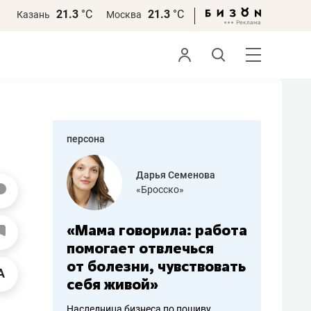
21.3
°С
21.3
°С
Казань
Москва
персона
бодец
Дарья Семенова
 решения»
«Бросско»
«Мама говорила: работа
«Не зна
вообще,
помогает отвлечься
правил,
от болезни, чувствовать
потерят
себя живой»
полгода
ирмы
Наследница бизнеса по пошиву
Как бизнесу 