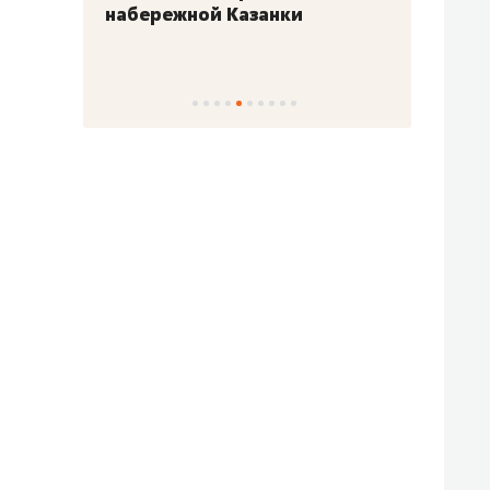
набережной Казанки
«Барк
«Рез