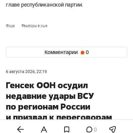
главе республиканской партии.
#
#
сша
выборы в сша
Комментарии
0
6 августа 2026, 22:19
Генсек ООН осудил
недавние удары ВСУ
по регионам России
и призвал к переговорам
по ядерному разоружению
0