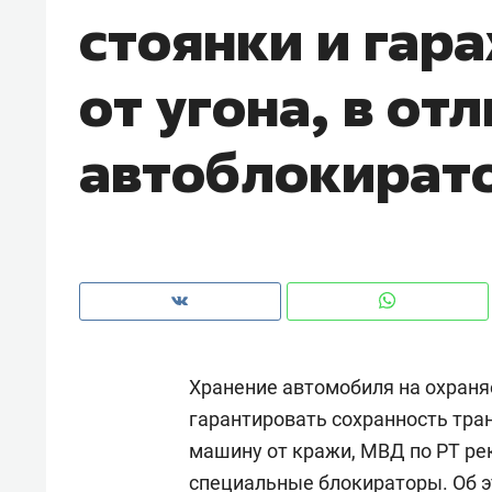
стоянки и гара
с ЖК «Иволга» в Зеленодольске
от угона, в от
автоблокират
Хранение автомобиля на охраня
Рекомендуем
Рекоме
гарантировать сохранность тран
«В банкротствах сегодня
Опыт 
машину от кражи, МВД по РТ р
ищут не активы, а людей,
приро
которые ими управляли. Они
с мен
специальные блокираторы. Об э