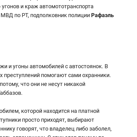
янием как основа
«Гонка Героев»
 угонов и краж автомототранспорта
рупких команд
 МВД по РТ, подполковник полиции
Рафаэль
жи и угоны автомобилей с автостоянок. В
х преступлений помогают сами охранники.
потому, что они не несут никакой
Габбазов.
обилем, которой находится на платной
ступники просто приходят, выбирают
ннику говорят, что владелец либо заболел,