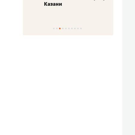
Казани
набер