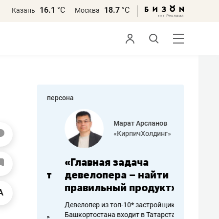
16.1
°С
18.7
°С
Казань
Москва
персона
азитов
Марат Арсланов
«КирпичХолдинг»
ных
«Главная задача
«Мама г
 может
девелопера – найти
помогае
мум
правильный продукт»
от болез
себя жи
Девелопер из топ-10* застройщиков
Башкортостана входит в Татарстан
арубежные
Наследница б