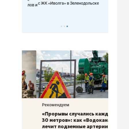
с ЖК «Иволга» в Зеленодольске
ть аксакалов и
школьной фор
налогах и раз
Рекомендуем
Рекоме
«Прорывы случались каждые
Не то
к
30 метров»: как «Водоканал»
гастр
а
лечит подземные артерии
задае