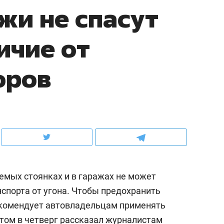
жи не спасут
школьной формы о контрафакте,
рынки, почему надо зна
налогах и развитии без кредитов
чем интересен Оман?
личие от
оров
емых стоянках и в гаражах не может
ндуем
Рекомендуем
спорта от угона. Чтобы предохранить
выживания в дикой
Мексика, рок-концерт
екомендует автовладельцам применять
де, работа
и вагон с чак-чаком: ка
тальным и физическим
в Менделеевске прошл
том в четверг рассказал журналистам