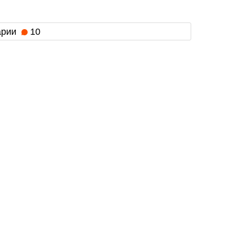
арии
10