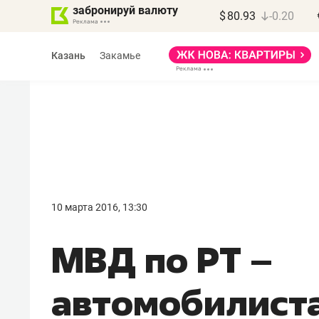
забронируй валюту
$
80.93
-0.20
Казань
Закамье
Марат Арсланов
«КирпичХолдинг»
10 марта 2016, 13:30
«Главная задача
МВД по РТ –
девелопера – найти
правильный продукт»
автомобилист
Девелопер из топ-10* застройщико
Башкортостана входит в Татарстан