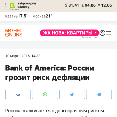
забронируй
$
81.41
€
94.06
¥
12.06
валюту
17.5°
21°
Казань
Москва
10 марта 2016, 14:33
​Bank of America: России
грозит риск дефляции
Россия сталкивается с долгосрочным риском