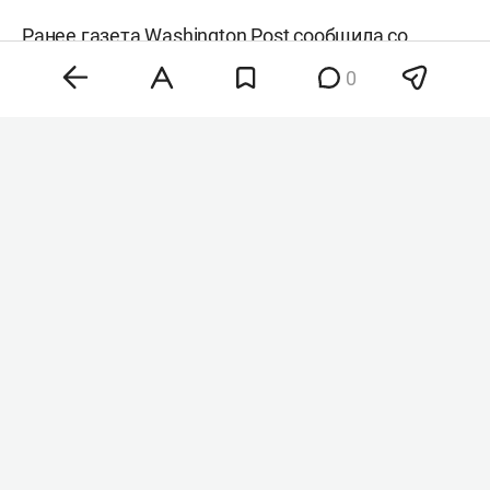
Ранее газета
Washington Post
сообщила со
ссылкой на источники, что
Дональд Трамп
в
0
частном порядке поддерживает кандидатуру
Вэнса на выборах 2028 года. По данным
издания, президент США рассматривает своего
вице-президента как возможного преемника во
главе республиканской партии.
#
#
сша
выборы в сша
Комментарии
0
6 августа 2026, 22:19