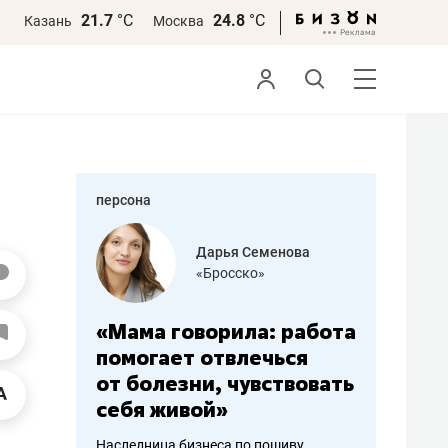
21.7
°С
24.8
°С
Казань
Москва
персона
бодец
Дарья Семенова
 решения»
«Бросско»
«Мама говорила: работа
«Не зна
вообще,
помогает отвлечься
правил,
от болезни, чувствовать
потерят
себя живой»
полгода
ирмы
Наследница бизнеса по пошиву
Как бизнесу 