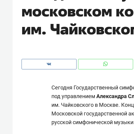
московском ко
им. Чайковско
Сегодня Государственный симфо
под управлением
Александра С
им. Чайковского в Москве. Кон
Рекомендуем
Рекоме
Московской государственной 
и Face
Опыт выживания в дикой
Мекси
русской симфонической музыки
 будет
природе, работа
и ваго
ва»
с ментальным и физическим
в Мен