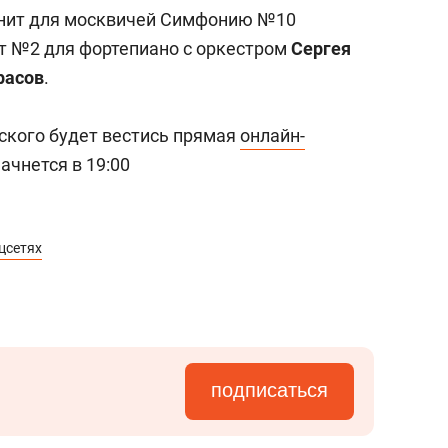
а Героев»
Казани
лнит для москвичей Симфонию №10
т №2 для фортепиано с оркестром
Сергея
расов
.
вского будет вестись прямая
онлайн-
начнется
в 19:00
цсетях
подписаться