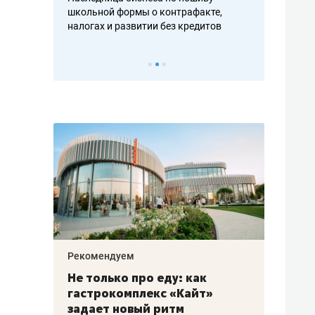
н, дотошных
школьной формы о контрафакте,
рынки, почем
осах мастеров
налогах и развитии без кредитов
чем интересе
Рекомендуем
Рекоме
аждые
Не только про еду: как
Элитн
канал»
гастрокомплекс «Кайт»
и бре
рии
задает новый ритм
гаран