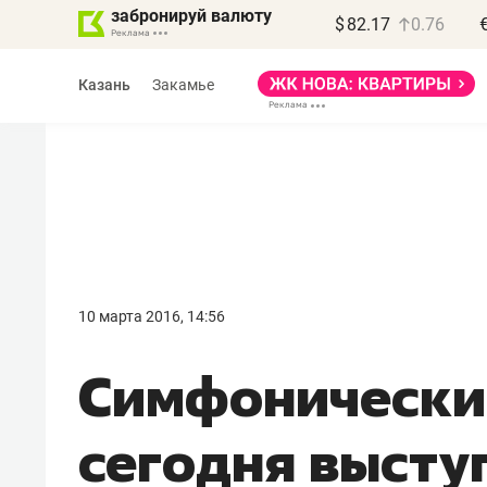
забронируй валюту
$
82.17
0.76
Казань
Закамье
10 марта 2016, 14:56
​Симфонически
сегодня высту