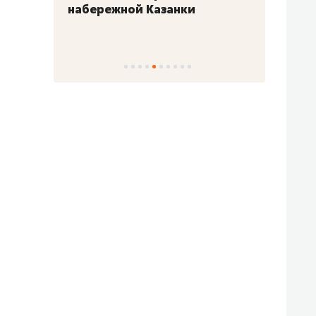
набережной Казанки
«Барк
«Рез