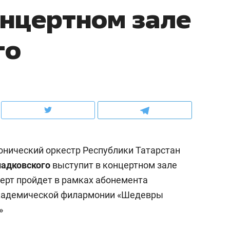
нцертном зале
рынки, почему надо знать аксакалов и
о трехкратном росте це
чем интересен Оман?
клиентах и чудных запр
го
нический оркестр Республики Татарстан
ладковского
выступит в концертном зале
церт пройдет в рамках абонемента
ндуем
Рекомендуем
академической филармонии «Шедевры
ка, рок-концерт
«Прорывы случались к
»
н с чак-чаком: как
30 метров»: как «Водо
делеевске прошла
лечит подземные арте