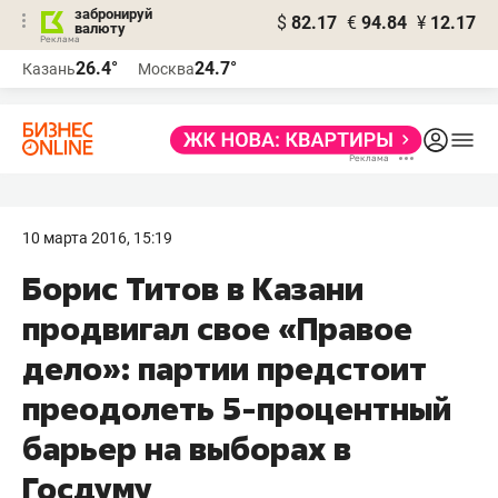
забронируй
$
82.17
€
94.84
¥
12.17
валюту
26.4°
24.7°
Казань
Москва
10 марта 2016, 15:19
Борис Титов в Казани
продвигал свое «Правое
дело»: партии предстоит
преодолеть 5-процентный
барьер на выборах в
Госдуму