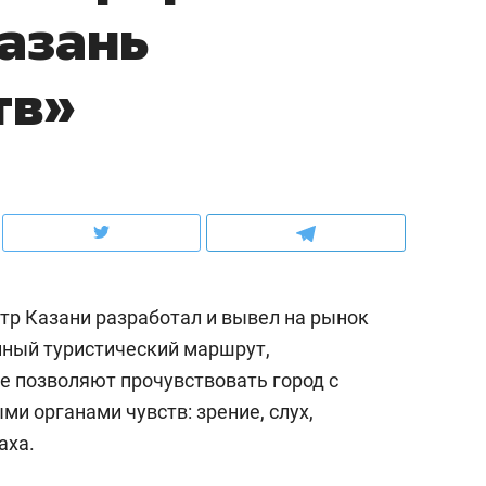
азань
ов и
о трехкратном росте цен, дотошных
школьной формы о конт
клиентах и чудных запросах мастеров
налогах и развитии без 
тв»
р Казани разработал и вывел на рынок
нный туристический маршрут,
 позволяют прочувствовать город с
ндуем
Рекомендуем
и органами чувств: зрение, слух,
мер до квартиры и Face
Опыт выживания в дик
аха.
сто ключа: какой будет
природе, работа
асность в ЖК «Нова»
с ментальным и физич