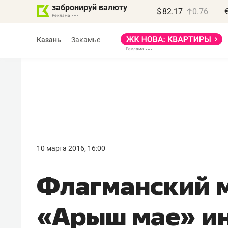
забронируй валюту
$
82.17
0.76
Казань
Закамье
Василь Мазитов
МАРТ
10 марта 2016, 16:00
«Не зная местных
Флагманский 
правил, бизнес может
потерять минимум
«Арыш мае» ин
полгода»
Как бизнесу выйти на зарубежные