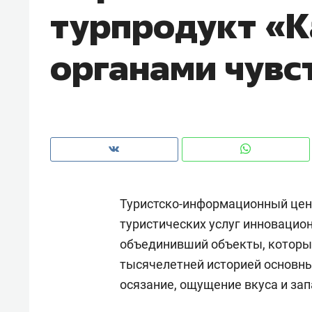
турпродукт «К
рынки, почему надо знать аксакал
чем интересен Оман?
органами чувс
Туристско-информационный цент
туристических услуг инновацио
объединивший объекты, которые
Рекомендуем
Рекоме
тысячелетней историей основным
Как ГК «МИР ГРУПП» и ВТБ
150 ка
осязание, ощущение вкуса и зап
создают оазис жилого
ID вме
комфорта под Казанью
безоп