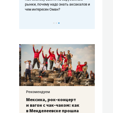
рафакте,
рынки, почему надо знать аксакалов и
о трехкратно
кредитов
чем интересен Оман?
клиентах и ч
Рекомендуем
Рекоме
ой
Мексика, рок-концерт
«Прор
и вагон с чак-чаком: как
30 ме
еским
в Менделеевске прошла
лечит