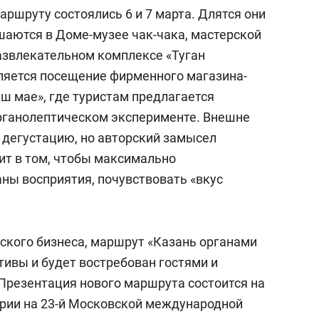
состоянием как основа
ршруту состоялись 6 и 7 марта. Длятся они
антихрупких команд
шаются в Доме-музее чак-чака, мастерской
развлекательном комплексе «Туган
ляется посещение фирменного магазина-
ш мае», где туристам предлагается
рганолептическом эксперименте. Внешне
 дегустацию, но авторский замысел
ит в том, чтобы максимально
аны восприятия, почувствовать «вкус
ского бизнеса, маршрут «Казань органами
тивы и будет востребован гостями и
Презентация нового маршрута состоится на
рии на 23-й Московской международной