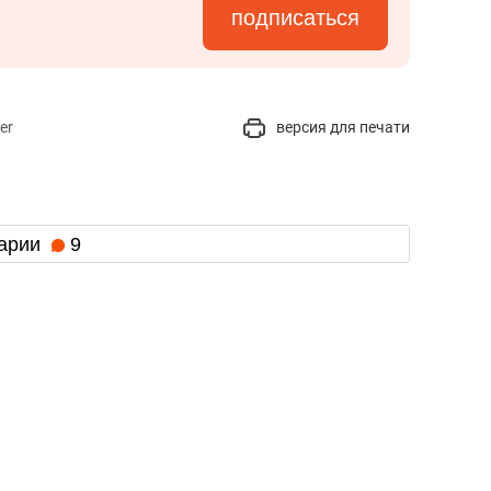
подписаться
er
версия для печати
арии
9