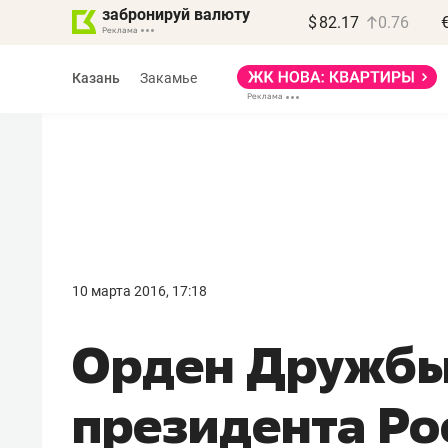
забронируй валюту
$
82.17
0.76
Казань
Закамье
10 марта 2016, 17:18
Орден Дружбы
президента Ро