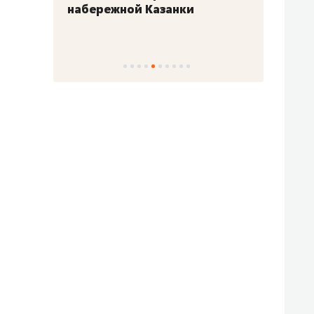
набережной Казанки
«Барк
«Рез