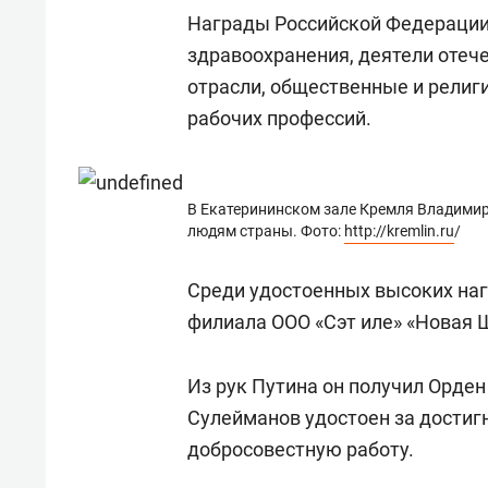
состоянием как основа
«Гонк
Награды Российской Федерации 
антихрупких команд
здравоохранения, деятели отеч
отрасли, общественные и религ
рабочих профессий.
В Екатерининском зале Кремля Владими
людям страны. Фото:
http://kremlin.ru
/
Среди удостоенных высоких на
филиала ООО «Сэт иле» «Новая 
Из рук Путина он получил Орде
Сулейманов удостоен за достиг
добросовестную работу.