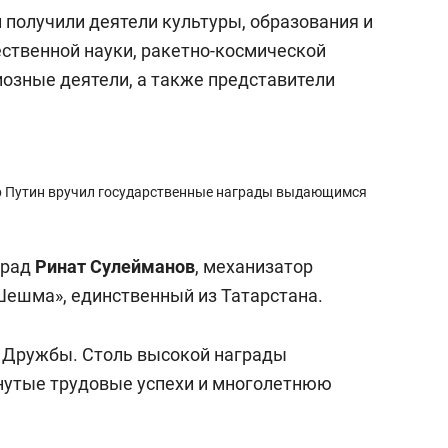
а Героев»
Казани
получили деятели культуры, образования и
ественной науки, ракетно-космической
иозные деятели, а также представители
р Путин вручил государственные награды выдающимся
град
Ринат Сулейманов
,
механизатор
Шешма», единственный из Татарстана.
н Дружбы. Столь высокой награды
нутые трудовые успехи и многолетнюю