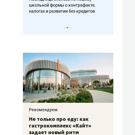
н, дотошных
школьной формы о контрафакте,
рынки, почем
осах мастеров
налогах и развитии без кредитов
чем интересе
Рекомендуем
Рекоме
аждые
Не только про еду: как
Элитн
канал»
гастрокомплекс «Кайт»
и бре
рии
задает новый ритм
гаран