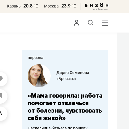
20.8
°С
23.9
°С
Казань
Москва
персона
бодец
Дарья Семенова
 решения»
«Бросско»
«Мама говорила: работа
«Не зна
вообще,
помогает отвлечься
правил,
от болезни, чувствовать
потерят
себя живой»
полгода
ирмы
Наследница бизнеса по пошиву
Как бизнесу 