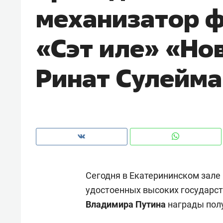
механизатор 
«Сэт иле» «Н
Ринат Сулейм
Сегодня в Екатерининском зале
Рекомендуем
Рекоме
удостоенных высоких государст
и Face
Опыт выживания в дикой
Мекси
Владимира Путина
награды полу
 будет
природе, работа
и ваго
ва»
с ментальным и физическим
в Мен