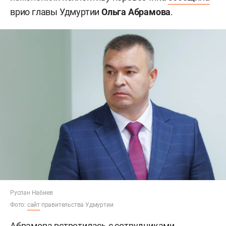
врио главы Удмуртии
Ольга Абрамова
.
Руслан Набиев
Фото:
сайт
правительства Удмуртии
Абрамова встретилась с сотрудниками