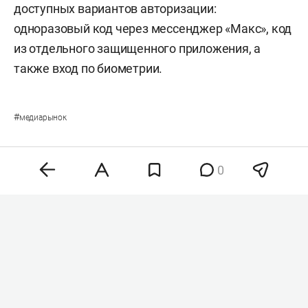
доступных вариантов авторизации:
одноразовый код через мессенджер «Макс», код
из отдельного защищенного приложения, а
также вход по биометрии.
#
медиарынок
0
Комментарии
12
7 августа 2026, 12:08
ВС РТ оставил директора
прессово-рамного завода
КАМАЗа под арестом