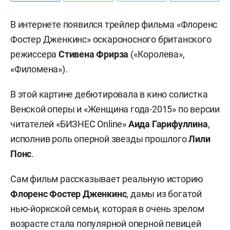
В интернете появился трейлер фильма «Флоренс
Фостер Дженкинс» оскароносного британского
режиссера
Стивена Фрирза
(«Королева»,
«Филомена»).
В этой картине дебютировала в кино солистка
Венской оперы и «Женщина года-2015» по версии
читателей «БИЗНЕС
Online
»
А
ида Гарифуллина
,
исполнив роль оперной звезды прошлого
Лили
Понс
.
Сам фильм рассказывает реальную историю
Флоренс Фостер Дженкинс
, дамы из богатой
нью-йоркской семьи, которая в очень зрелом
возрасте стала популярной оперной певицей