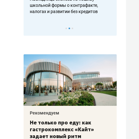
н, дотошных
школьной формы о контрафакте,
рынки, почем
осах мастеров
налогах и развитии без кредитов
чем интересе
Рекомендуем
Рекоме
аждые
Не только про еду: как
Элитн
канал»
гастрокомплекс «Кайт»
и бре
рии
задает новый ритм
гаран