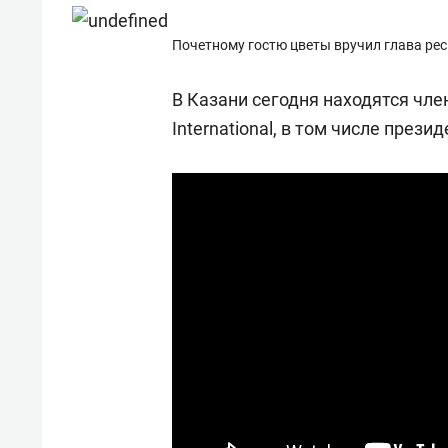
состоянием как основа
«Гонк
антихрупких команд
Почетному гостю цветы вручил глава рес
В Казани сегодня находятся член
International, в том числе прези