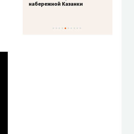
набережной Казанки
«Барк
«Рез