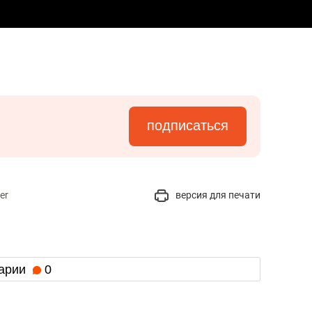
подписаться
er
версия для печати
арии
0