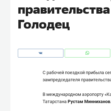
правительства
Голодец
С рабочей поездкой прибыла сег
зампредседателя правительств
Рекомендуем
Рекоме
В международном аэропорту «Ка
и Face
Опыт выживания в дикой
Мекси
Татарстана
Рустам Минниханов
 будет
природе, работа
и ваго
ва»
с ментальным и физическим
в Мен