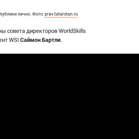
а Героев»
Казани
публики лично. Фото:
prav.tatarstan.ru
ы совета директоров WorldSkills
дент WSI
Саймон Бартли
.