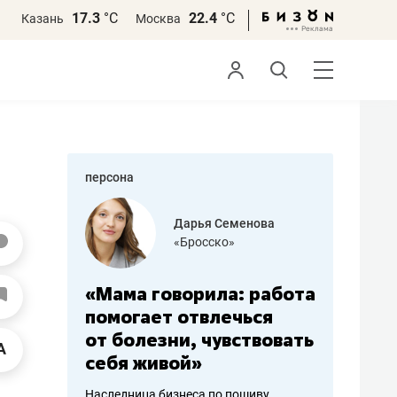
17.3
°С
22.4
°С
Казань
Москва
персона
бодец
Дарья Семенова
 решения»
«Бросско»
«Мама говорила: работа
«Не зна
вообще,
помогает отвлечься
правил,
от болезни, чувствовать
потерят
себя живой»
полгода
ирмы
Наследница бизнеса по пошиву
Как бизнесу 