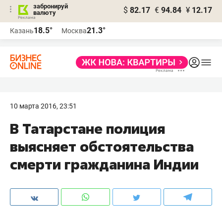
забронируй
$
82.17
€
94.84
¥
12.17
валюту
18.5°
21.3°
Казань
Москва
10 марта 2016, 23:51
В Татарстане полиция
выясняет обстоятельства
смерти гражданина Индии