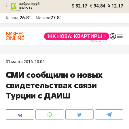
забронируй
$
82.17
€
94.84
¥
12.17
валюту
26.8°
27.8°
Казань
Москва
31 марта 2016, 10:06
СМИ сообщили о новых
свидетельствах связи
Турции с ДАИШ