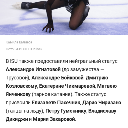
Камила Валиева
Фото: «БИЗНЕС Online»
В ISU также предоставили нейтральный статус
Александре Игнатовой
(до замужества —
Трусовой),
Александре Бойковой
,
Дмитрию
Козловскому
,
Екатерине Чикмаревой
,
Матвею
Янченкову
(парное катание). Также статус
присвоили
Елизавете Пасечник
,
Дарио Чиризано
(танцы на льду),
Петру Гуменнику
,
Владиславу
Дикиджи
и
Марии Захаровой
.