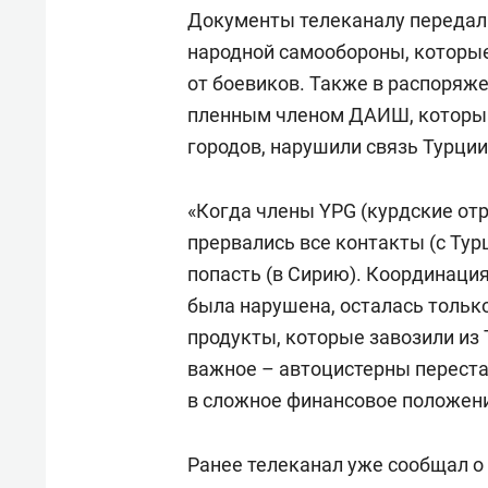
Документы телеканалу передал
народной самообороны, которые
от боевиков.
Также в распоряже
пленным членом ДАИШ, который 
городов, нарушили связь Турции
«Когда члены YPG (курдские от
прервались все контакты (с Тур
попасть (в Сирию). Координаци
была нарушена, осталась только
продукты, которые завозили из 
важное – автоцистерны переста
в сложное финансовое положени
Ранее телеканал уже сообщал о