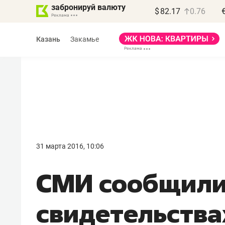
забронируй валюту
$
82.17
0.76
Казань
Закамье
Василь Мазитов
МАРТ
31 марта 2016, 10:06
«Не зная местных
СМИ сообщили
правил, бизнес может
потерять минимум
свидетельства
полгода»
Как бизнесу выйти на зарубежные