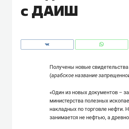
с ДАИШ
рынки, почему надо знать аксакал
чем интересен Оман?
Получены новые свидетельства
(
арабское название запрещенно
«Один из новых документов – з
министерства полезных ископае
Рекомендуем
Рекоме
накладных по торговле нефти. Н
Как ГК «МИР ГРУПП» и ВТБ
150 ка
занимается не нефтью, а древн
создают оазис жилого
ID вме
комфорта под Казанью
безоп