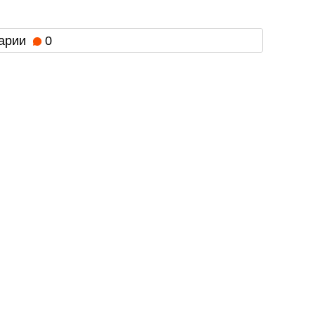
арии
0