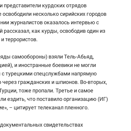
состоянием как основа
и представители курдских отрядов
антихрупких команд
 освободили несколько сирийских городов
нии журналистов оказалось интервью с
рассказал, как курды, освободив один из
 и террористов.
ряды самообороны) взяли Тель-Абьяд,
цией), и иностранные боевики не могли
я с турецкими спецслужбами напрямую
 через гражданских и шпионов. Во-вторых,
Турции, тоже пропали. Третье и самое
ли ездить, что поставило организацию (ИГ)
е», – цитирует телеканал пленного.
 документальных свидетельствах