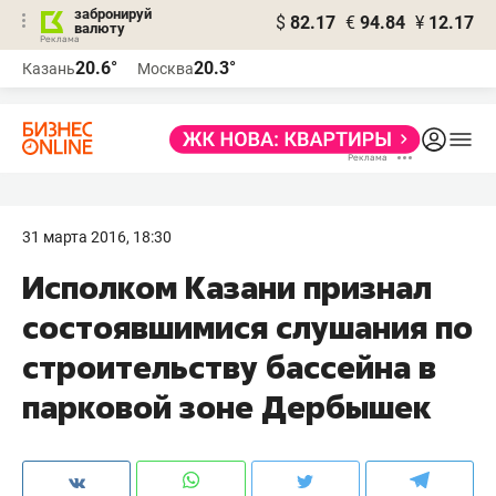
забронируй
$
82.17
€
94.84
¥
12.17
валюту
20.6°
20.3°
Казань
Москва
31 марта 2016, 18:30
​Исполком Казани признал
состоявшимися слушания по
строительству бассейна в
парковой зоне Дербышек