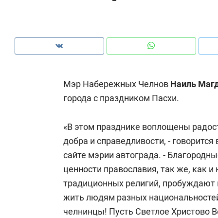
рынки, почему надо знать аксакалов и
о 
чем интересен Оман?
кл
Мэр Набережных Челнов
Наиль Маг
города с праздником Пасхи.
«В этом празднике воплощены радост
добра и справедливости, - говорится
сайте мэрии автограда. - Благородн
ценности православия, так же, как и
Рекомендуем
Рекомендуем
традиционных религий, пробуждают в
Как ГК «МИР ГРУПП» и ВТБ
150 камер 
жить людям разных национальностей 
создают оазис жилого
ID вместо 
челнинцы! Пусть Светлое Христово В
комфорта под Казанью
безопаснос