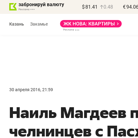
забронируй валюту
$
81.41
0.48
€
94.0
Казань
Закамье
Василь Мазитов
МАРТ
30 апреля 2016, 21:59
«Не зная местных
«
Наиль Магдеев 
правил, бизнес может
н
потерять минимум
ч
челнинцев с Пас
полгода»
р
Как бизнесу выйти на зарубежные
Вл