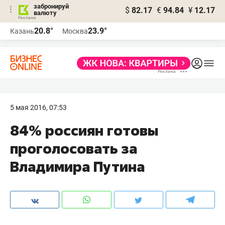
забронируй
$
82.17
€
94.84
¥
12.17
валюту
20.8°
23.9°
Казань
Москва
5 мая 2016, 07:53
84% россиян готовы
проголосовать за
Владимира Путина