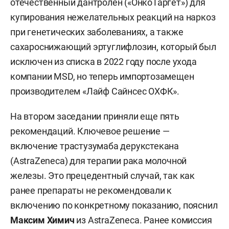
отечественный дантролен («ОнкоТаргет») для
купирования нежелательных реакций на наркоз
при генетических заболеваниях, а также
сахароснижающий эртуглифлозин, который был
исключен из списка в 2022 году после ухода
компании MSD, но теперь импортозамещен
производителем «Лайф Сайнсес ОХФК».
На втором заседании приняли еще пять
рекомендаций. Ключевое решение —
включение трастузумаба дерукстекана
(AstraZeneca) для терапии рака молочной
железы. Это прецедентный случай, так как
ранее препараты не рекомендовали к
включению по конкретному показанию, пояснил
Максим Химич
из AstraZeneca. Ранее комиссия