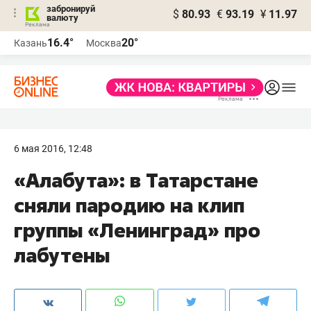
забронируй
$
80.93
€
93.19
¥
11.97
валюту
16.4°
20°
Казань
Москва
6 мая 2016, 12:48
«Алабута»: в Татарстане
сняли пародию на клип
группы «Ленинград» про
лабутены