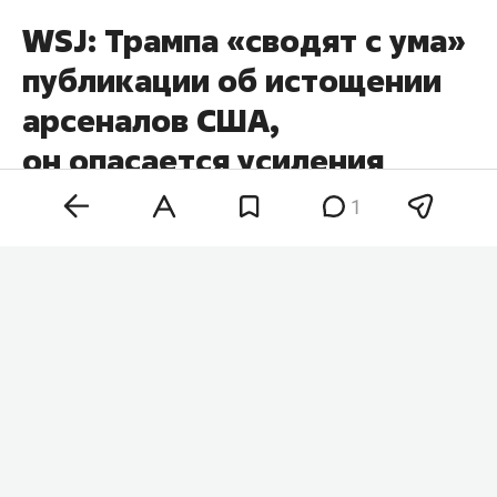
WSJ: Трампа «сводят с ума»
публикации об истощении
арсеналов США,
он опасается усиления
Ирана
1
Публикации в СМИ о возможном истощении
американских запасов боеприпасов после
военной операции против Ирана «сводят с ума»
президента США
Дональда Трампа
. Он считает,
что сообщения о нехватке вооружений могут