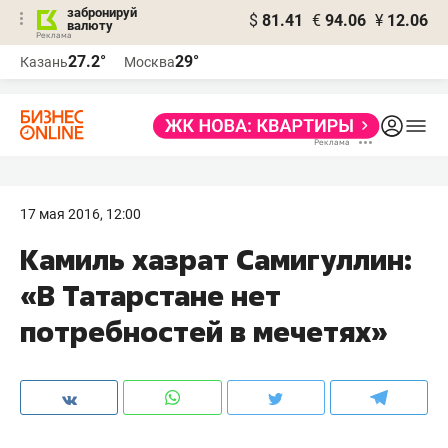
забронируй
$
81.41
€
94.06
¥
12.06
валюту
27.2°
29°
Казань
Москва
17 мая 2016, 12:00
​Камиль хазрат Самигуллин:
«В Татарстане нет
потребностей в мечетях»