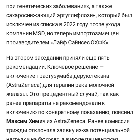
при генетических заболеваниях, а также
сахароснижающий эртуглифлозин, который был
исключен из списка в 2022 году после ухода
компании MSD, но теперь импортозамещен
производителем «Лайф Сайнсес ОХФК».
На втором заседании приняли еще пять
рекомендаций. Ключевое решение —
включение трастузумаба дерукстекана
(AstraZeneca) для терапии рака молочной
железы. Это прецедентный случай, так как
ранее препараты не рекомендовали к
включению по конкретному показанию, пояснил
Максим Химич
из AstraZeneca. Ранее комиссия
трижды отклоняла заявку из-за потенциальной
нагрузки на бюджет, а в июле пациентская