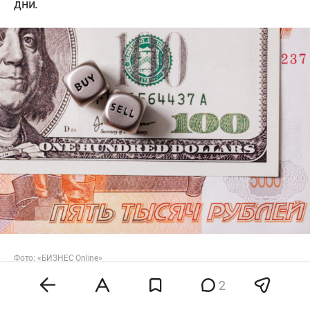
дни.
Фото: «БИЗНЕС Online»
2
Аналитик ФГ «Финам»
Александр Потавин
подчеркнул, что рубль непрерывно слабеет уже