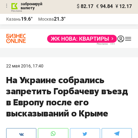
забронируй
$
82.17
€
94.84
¥
12.17
валюту
19.6°
21.3°
Казань
Москва
22 мая 2016, 17:40
​На Украине собрались
запретить Горбачеву въезд
в Европу после его
высказываний о Крыме