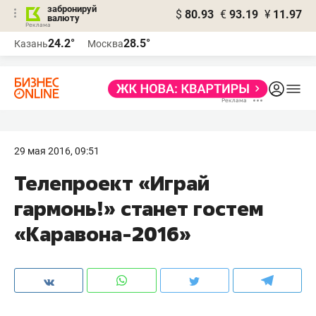
забронируй
$
80.93
€
93.19
¥
11.97
валюту
24.2°
28.5°
Казань
Москва
29 мая 2016, 09:51
​Телепроект «Играй
гармонь!» станет гостем
«Каравона-2016»