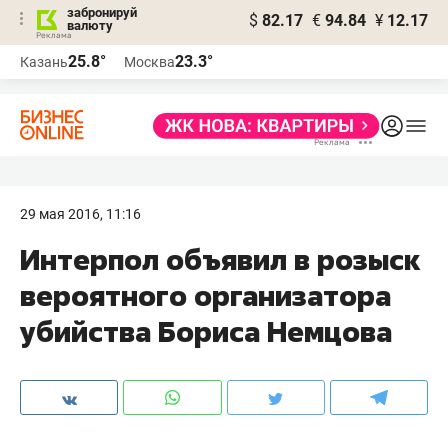
забронируй
$
82.17
€
94.84
¥
12.17
валюту
25.8°
23.3°
Казань
Москва
29 мая 2016, 11:16
​Интерпол объявил в розыск
вероятного организатора
убийства Бориса Немцова