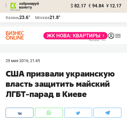
забронируй
$
82.17
€
94.84
¥
12.17
валюту
23.6°
21.8°
Казань
Москва
29 мая 2016, 21:45
США призвали украинскую
власть защитить майский
ЛГБТ-парад в Киеве