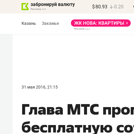
забронируй валюту
$
80.93
-0.20
Казань
Закамье
Василь Мазитов
МАРТ
31 мая 2016, 21:15
«Не зная местных
Глава МТС про
правил, бизнес может
потерять минимум
бесплатную со
полгода»
Как бизнесу выйти на зарубежные