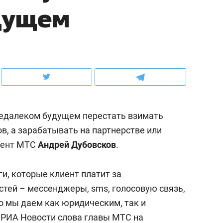
дущем
ов и
о трехкратном росте цен, дотошных
школьной формы о конт
клиентах и чудных запросах мастеров
налогах и развитии без 
едалеком будущем перестать взимать
ов, а зарабатывать на партнерстве или
дент МТС
Андрей Дубовсков
.
и, которые клиент платит за
ндуем
Рекомендуем
стей – мессенджеры, sms, голосовую связь,
мер до квартиры и Face
Опыт выживания в дик
то мы даем как юридическим, так и
сто ключа: какой будет
природе, работа
т
РИА Новости
слова главы МТС на
асность в ЖК «Нова»
с ментальным и физич