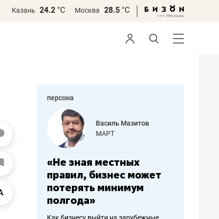
24.2
°С
28.5
°С
Казань
Москва
персона
еменова
Василь Мазитов
»
МАРТ
а: работа
«Не зная местных
«Мне лу
ечься
правил, бизнес может
не зара
вствовать
потерять минимум
чем пот
полгода»
репутац
пошиву
Как бизнесу выйти на зарубежные
Владелец от