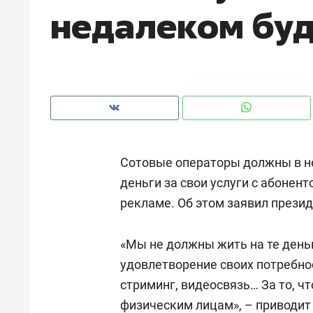
недалеком бу
рынки, почему надо знать аксакал
чем интересен Оман?
Сотовые операторы должны в н
деньги за свои услуги с абонент
рекламе. Об этом заявил прези
«Мы не должны жить на те деньг
Рекомендуем
Рекоме
удовлетворение своих потребно
Как ГК «МИР ГРУПП» и ВТБ
150 ка
стриминг, видеосвязь… За то, ч
создают оазис жилого
ID вме
физическим лицам», – приводи
комфорта под Казанью
безоп