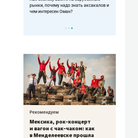
рафакте,
рынки, почему надо знать аксакалов и
о трехкратно
кредитов
чем интересен Оман?
клиентах и ч
Рекомендуем
Рекоме
ой
Мексика, рок-концерт
«Прор
и вагон с чак-чаком: как
30 ме
еским
в Менделеевске прошла
лечит