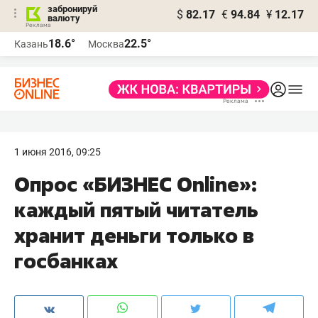
забронируй
$
82.17
€
94.84
¥
12.17
валюту
18.6°
22.5°
Казань
Москва
1 июня 2016, 09:25
​Опрос «БИЗНЕС Online»:
каждый пятый читатель
хранит деньги только в
госбанках