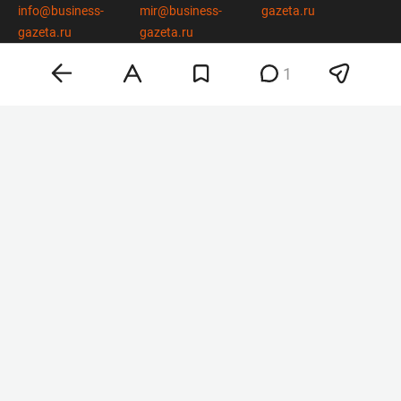
info@business-
mir@business-
gazeta.ru
gazeta.ru
gazeta.ru
1
вконтакте
twitter
telegram
дзен
youtube
мобильное приложение
Деловая электронная газета «Бизнес Online» (на связи).
Свидетельство о регистрации СМИ Эл №ФС 77-33484 от 15.10.08.
Выдано федеральной службой по надзору в сфере связи и массовых
коммуникаций.
Учредитель ООО «Бизнес Медия Холдинг»