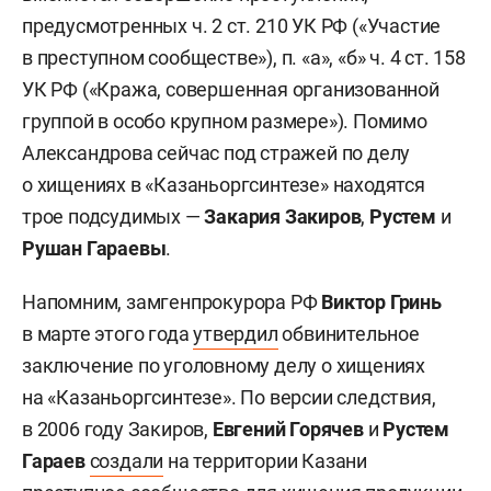
предусмотренных ч. 2 ст. 210 УК РФ («Участие
в преступном сообществе»), п. «а», «б» ч. 4 ст. 158
УК РФ («Кража, совершенная организованной
группой в особо крупном размере»). Помимо
Александрова сейчас под стражей по делу
о хищениях в «Казаньоргсинтезе» находятся
трое подсудимых —
Закария Закиров
,
Рустем
и
Рушан Гараевы
.
Напомним, замгенпрокурора РФ
Виктор Гринь
в марте этого года
утвердил
обвинительное
заключение по уголовному делу о хищениях
на «Казаньоргсинтезе». По версии следствия,
в 2006 году Закиров,
Евгений Горячев
и
Рустем
Гараев
создали
на территории Казани