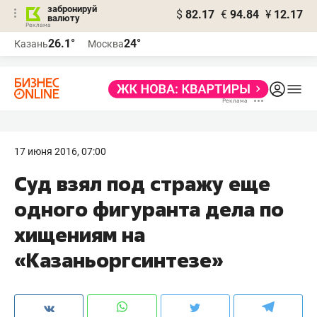
забронируй
$
82.17
€
94.84
¥
12.17
валюту
26.1°
24°
Казань
Москва
17 июня 2016, 07:00
Суд взял под стражу еще
одного фигуранта дела по
хищениям на
«Казаньоргсинтезе»