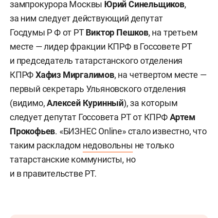
зампрокурора Москвы
Юрий Синельщиков
,
за ним следует действующий депутат
Госдумы Р Ф
от РТ
Виктор Пешков
, на третьем
месте — лидер фракции КПРФ
в Госсовете РТ
и председатель татарстанского отделения
КПРФ
Хафиз Миргалимов
, на четвертом месте —
первый секретарь Ульяновского отделения
(видимо,
Алексей Куринный
), за которым
следует депутат
Госсовета РТ
от КПРФ
Артем
Прокофьев
. «БИЗНЕС Online» стало известно, что
таким раскладом
недовольны
не только
татарстанские коммунисты, но
и в правительстве РТ.