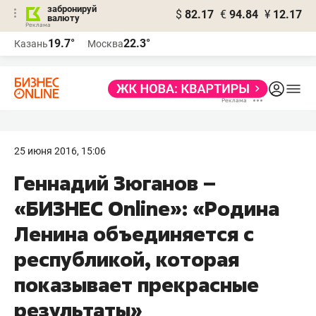
забронируй
$
82.17
€
94.84
¥
12.17
валюту
19.7°
22.3°
Казань
Москва
25 июня 2016, 15:06
​Геннадий Зюганов –
«БИЗНЕС Online»: «Родина
Ленина объединяется с
республикой, которая
показывает прекрасные
результаты»