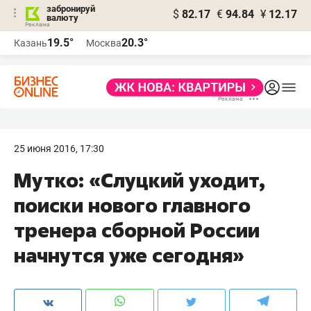
забронируй
$
82.17
€
94.84
¥
12.17
валюту
19.5°
20.3°
Казань
Москва
25 июня 2016, 17:30
Мутко: «Слуцкий уходит,
поиски нового главного
тренера сборной России
начнутся уже сегодня»