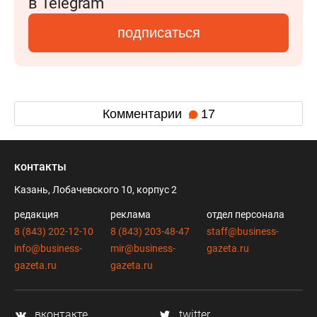
в Telegram
подписаться
Комментарии
17
контакты
Казань, Лобачевского 10, корпус 2
редакция
реклама
отдел персонала
8 (843) 202-12-10
8 (843) 203-48-47
staff@business-
info@business-
mir@business-
gazeta.ru
gazeta.ru
gazeta.ru
вконтакте
twitter