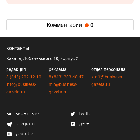
Комментарии
0
контакты
Казань, Лобачевского 10, корпус 2
редакция
реклама
отдел персонала
8 (843) 202-12-10
8 (843) 203-48-47
staff@business-
info@business-
mir@business-
gazeta.ru
gazeta.ru
gazeta.ru
вконтакте
twitter
telegram
дзен
youtube