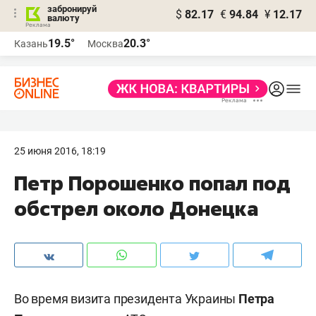
забронируй
$
82.17
€
94.84
¥
12.17
валюту
19.5°
20.3°
Казань
Москва
25 июня 2016, 18:19
Петр Порошенко попал под
обстрел около Донецка
Во время визита президента Украины
Петра