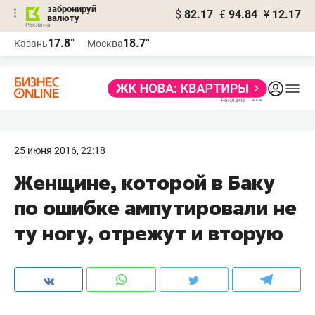
забронируй
$
82.17
€
94.84
¥
12.17
валюту
17.8°
18.7°
Казань
Москва
25 июня 2016, 22:18
Женщине, которой в Баку
по ошибке ампутировали не
ту ногу, отрежут и вторую