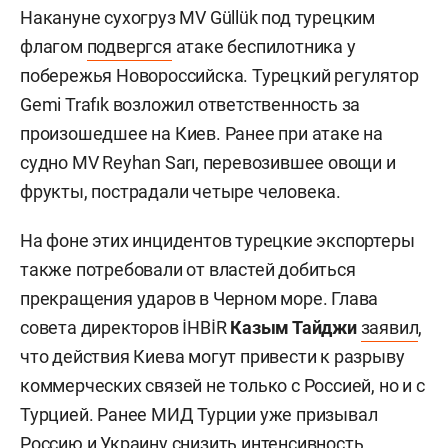
Накануне сухогруз MV Güllük под турецким
флагом
подвергся
атаке беспилотника у
побережья Новороссийска. Турецкий регулятор
Gemi Trafık возложил ответственность за
произошедшее на Киев. Ранее при атаке на
судно MV Reyhan Sarı, перевозившее овощи и
фрукты, пострадали четыре человека.
На фоне этих инцидентов турецкие экспортеры
также потребовали от властей добиться
прекращения ударов в Черном море. Глава
совета директоров İHBİR
Казым Тайджи
заявил
,
что действия Киева могут привести к разрыву
коммерческих связей не только с Россией, но и с
Турцией. Ранее МИД Турции уже призывал
Россию и Украину снизить интенсивность