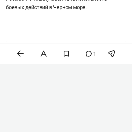
боевых действий в Черном море.
Комментарии
0
1
8 августа 2026, 21:22
Wildberries расширил
поддержку продавцов
после атак
на логистические центры