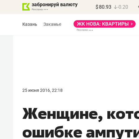
забронируй валюту
$
80.93
-0.20
Казань
Закамье
Василь Мазитов
МАРТ
25 июня 2016, 22:18
«Не зная местных
Женщине, кото
правил, бизнес может
потерять минимум
ошибке ампути
полгода»
Как бизнесу выйти на зарубежные