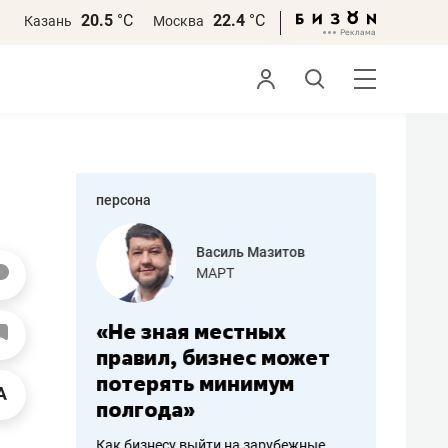
20.5
°С
22.4
°С
Казань
Москва
персона
еменова
Василь Мазитов
»
МАРТ
а: работа
«Не зная местных
«Мне лу
ечься
правил, бизнес может
не зара
вствовать
потерять минимум
чем пот
полгода»
репутац
пошиву
Как бизнесу выйти на зарубежные
Владелец от