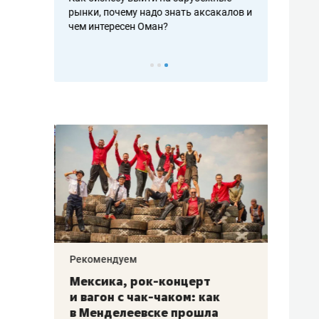
рафакте,
рынки, почему надо знать аксакалов и
о трехкратно
кредитов
чем интересен Оман?
клиентах и ч
Рекомендуем
Рекоме
ой
Мексика, рок-концерт
«Прор
и вагон с чак-чаком: как
30 ме
еским
в Менделеевске прошла
лечит