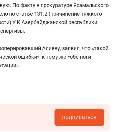
состоянием как основа
авую. По факту в прокуратуре Ясамальского
антихрупких команд
ло по статье 131.2 (причинение тяжкого
ости)
У К Азербайджанской
республики.
спертизы.
оперировавший Алиеву, заявил, что «такой
ческой ошибки», к тому же «обе ноги
утации».
подписаться