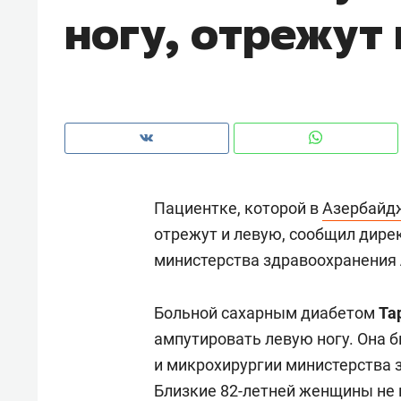
ногу, отрежут
рынки, почему надо знать аксакал
чем интересен Оман?
Пациентке, которой в
Азербайд
отрежут и левую, сообщил дире
министерства здравоохранения
Больной сахарным диабетом
Та
Рекомендуем
Рекоме
ампутировать левую ногу. Она 
Как ГК «МИР ГРУПП» и ВТБ
150 ка
и микрохирургии министерства 
создают оазис жилого
ID вме
Близкие 82-летней женщины не п
комфорта под Казанью
безоп