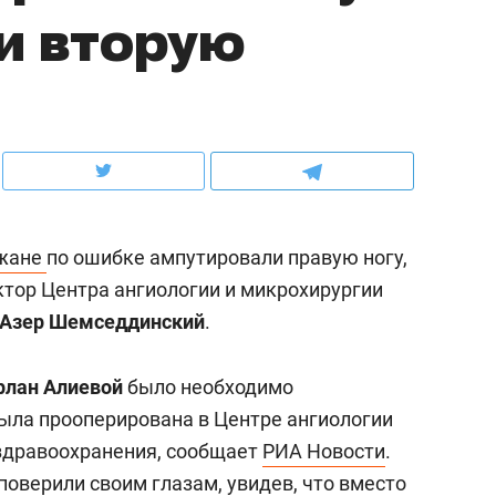
 и вторую
ов и
о трехкратном росте цен, дотошных
школьной формы о конт
клиентах и чудных запросах мастеров
налогах и развитии без 
жане
по ошибке ампутировали правую ногу,
ктор Центра ангиологии и микрохирургии
Азер Шемседдинский
.
рлан Алиевой
было необходимо
ндуем
Рекомендуем
была прооперирована в Центре ангиологии
мер до квартиры и Face
Опыт выживания в дик
здравоохранения, сообщает
РИА Новости
.
сто ключа: какой будет
природе, работа
оверили своим глазам, увидев, что вместо
асность в ЖК «Нова»
с ментальным и физич