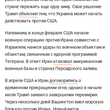
Пентагона
Шон Парнелл
также отверг сведения
газеты, назвав сообщения об истощении
запасов вооружений, внутренних разногласиях и
позиции министра обороны по Ирану вымыслом.
В конце июля Трамп
отказал
украинскому
лидеру
Владимиру Зеленскому
в просьбе
передать Киеву 300 ракет для комплексов
Patriot. Украинский лидер рассчитывал получить
ракеты в рамках плана, который позволил бы
стране пережить еще одну зиму. Свое решение
Трамп
объяснил
тем, что Украина может начать
действовать против США.
Напомним, в конце февраля США начали
военную операцию против Ирана совместно с