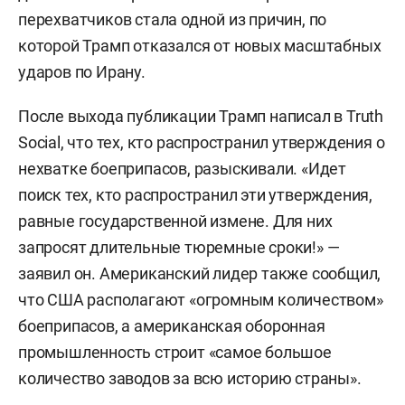
The Washington Post со ссылкой на два
анонимных источника написала, что во время
заседания кабинета в Кэмп-Дэвиде 31 июля
Трамп потребовал от министра обороны
Пита
Хегсета
объяснить, почему его ввели в
заблуждение относительно дефицита
боеприпасов. По данным издания, президент
полагал, что проблему с вооружениями уже
решили. Газета утверждает, что нехватка
дальнобойных ракет и зенитных ракет-
перехватчиков стала одной из причин, по
которой Трамп отказался от новых масштабных
ударов по Ирану.
После выхода публикации Трамп написал в Truth
Social, что тех, кто распространил утверждения о