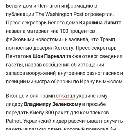
нехватке боеприпасов, разыскивали. «Идет
поиск тех, кто распространил эти утверждения,
равные государственной измене. Для них
запросят длительные тюремные сроки!» —
заявил он. Американский лидер также сообщил,
что США располагают «огромным количеством»
боеприпасов, а американская оборонная
промышленность строит «самое большое
количество заводов за всю историю страны».
Белый дом и Пентагон информацию в
публикации The Washington Post
опровергли
.
Пресс-секретарь Белого дома
Каролина Ливитт
назвала материал «на 100 процентов
фейковыми новостями» и заявила, что Трамп
полностью доверял Хегсету. Пресс-секретарь