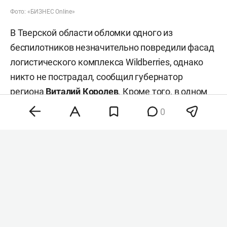
Минувшей ночью российские средства ПВО
перехватили и уничтожили 605 украинских
беспилотников самолетного типа почти над 19
регионами и акваториями Азовского и Черного
морей. Об этом
говорится
в сводке минобороны
РФ.
0