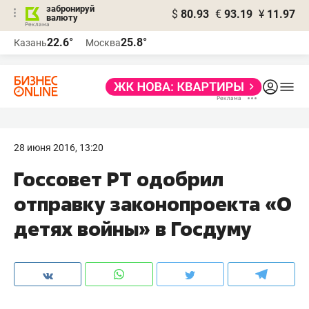
забронируй
$
80.93
€
93.19
¥
11.97
валюту
22.6°
25.8°
Казань
Москва
28 июня 2016, 13:20
Госсовет РТ одобрил
отправку законопроекта «О
детях войны» в Госдуму