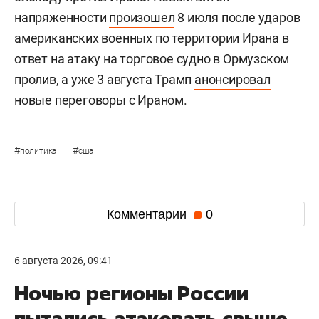
Израилем, нанеся удары по военным объектам и
объектам, связанным с ядерной программой
Тегерана. В ответ Иран
атаковал
американские
военные базы в странах Персидского залива.
В апреле США и Иран
договорились
о
временном прекращении огня, однако в начале
июля Трамп заявил о завершении перемирия.
Через несколько дней Вашингтон ввел морскую
блокаду против Ирана. Новый виток
напряженности
произошел
8 июля после ударов
американских военных по территории Ирана в
ответ на атаку на торговое судно в Ормузском
пролив, а уже 3 августа Трамп
анонсировал
новые переговоры с Ираном.